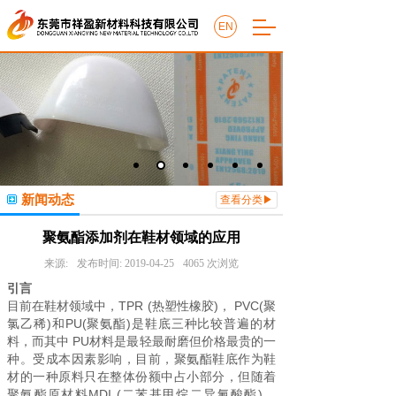
EN
新闻动态
查看分类▶
聚氨酯添加剂在鞋材领域的应用
来源:
发布时间:
2019-04-25
4065
次浏览
引言
目前在鞋材领域中，TPR (热塑性橡胶)， PVC(聚
氯乙稀)和PU(聚氨酯)是鞋底三种比较普遍的材
料，而其中 PU材料是最轻最耐磨但价格最贵的一
种。受成本因素影响，目前，聚氨酯鞋底作为鞋
材的一种原料只在整体份额中占小部分，但随着
聚氨酯原材料MDI (二苯基甲烷二异氰酸酯)，