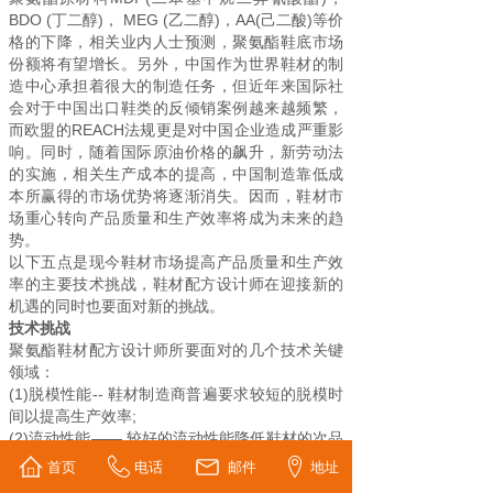
BDO (丁二醇)， MEG (乙二醇)，AA(己二酸)等价
格的下降，相关业内人士预测，聚氨酯鞋底市场
份额将有望增长。另外，中国作为世界鞋材的制
造中心承担着很大的制造任务，但近年来国际社
会对于中国出口鞋类的反倾销案例越来越频繁，
而欧盟的REACH法规更是对中国企业造成严重影
响。同时，随着国际原油价格的飙升，新劳动法
的实施，相关生产成本的提高，中国制造靠低成
本所赢得的市场优势将逐渐消失。因而，鞋材市
场重心转向产品质量和生产效率将成为未来的趋
势。
以下五点是现今鞋材市场提高产品质量和生产效
率的主要技术挑战，鞋材配方设计师在迎接新的
机遇的同时也要面对新的挑战。
技术挑战
聚氨酯鞋材配方设计师所要面对的几个技术关键
领域：
(1)脱模性能-- 鞋材制造商普遍要求较短的脱模时
间以提高生产效率;
(2)流动性能―― 较好的流动性能降低鞋材的次品
率从而降低成本;
首页
电话
邮件
地址
(3)表皮光滑度――现代人对鞋子美观的要求是越