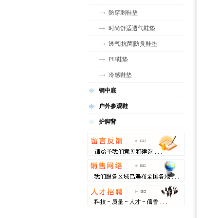
防穿刺鞋垫
时尚舒适透气鞋垫
透气|抗菌|防臭鞋垫
PU鞋垫
冷感鞋垫
钢中底
户外参观鞋
护脚背